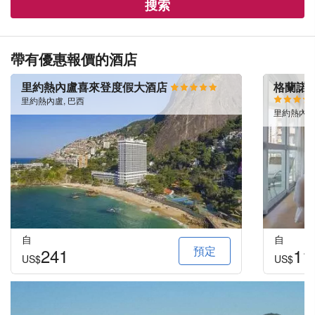
搜索
帶有優惠報價的酒店
里約熱內盧喜來登度假大酒店
格蘭諾
里約熱內盧, 巴西
里約熱內盧
自
自
預定
241
11
US$
US$