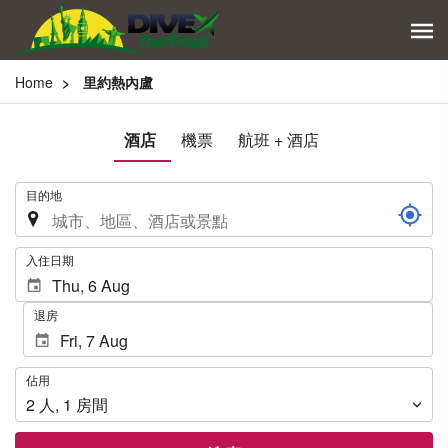
Home
里約熱內盧
酒店
機票
航班 + 酒店
.
目的地
.
入住日期
退房
佔
佔用
用
2
人
,
1
房間