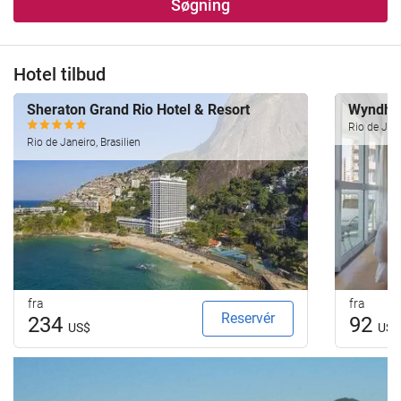
Søgning
Hotel tilbud
Sheraton Grand Rio Hotel & Resort
Wyndha
Rio de Jane
Rio de Janeiro, Brasilien
fra
fra
Reservér
234
92
US$
US$