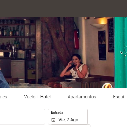
ajes
Vuelo + Hotel
Apartamentos
Esquí
Introduzca
Entrada
las
fechas