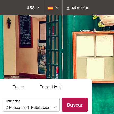
US$
Mi cuenta
Trenes
Tren + Hotel
Ocupación
Ocupación
Buscar
2
Personas
,
1
Habitación