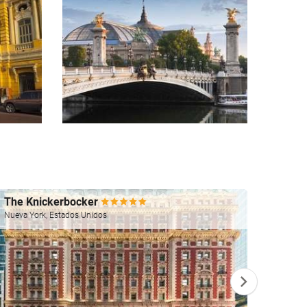
The Knickerbocker
Four 
Nueva York, Estados Unidos
Las Veg