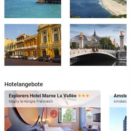
Hotelangebote
Explorers Hotel Marne La Vallée
Amsterd
Magny le Hongre, Frankreich
Amsterdam