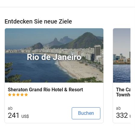
Entdecken Sie neue Ziele
Rio de Janeiro
Sheraton Grand Rio Hotel & Resort
The Capi
Townho
ab
ab
Buchen
241
332
US$
US