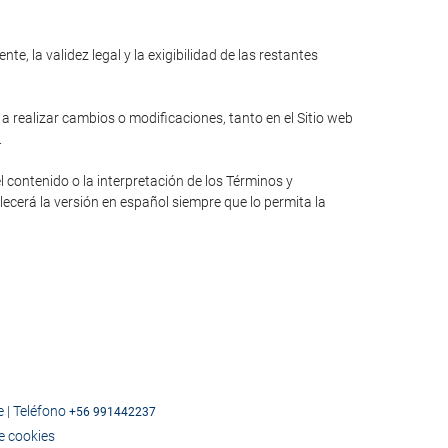
e, la validez legal y la exigibilidad de las restantes
 a realizar cambios o modificaciones, tanto en el Sitio web
.
l contenido o la interpretación de los Términos y
lecerá la versión en español siempre que lo permita la
e | Teléfono
+56 991442237
de cookies