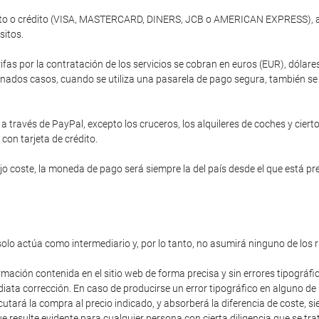
ébito o crédito (VISA, MASTERCARD, DINERS, JCB o AMERICAN EXPRESS), a 
sitos.
ifas por la contratación de los servicios se cobran en euros (EUR), dóla
nados casos, cuando se utiliza una pasarela de pago segura, también se of
 través de PayPal, excepto los cruceros, los alquileres de coches y cierto
 con tarjeta de crédito.
 coste, la moneda de pago será siempre la del país desde el que está prev
solo actúa como intermediario y, por lo tanto, no asumirá ninguno de los 
rmación contenida en el sitio web de forma precisa y sin errores tipográfi
diata corrección. En caso de producirse un error tipográfico en alguno de
cutará la compra al precio indicado, y absorberá la diferencia de coste,
 resulte evidente para cualquier persona con cierta diligencia que se trat