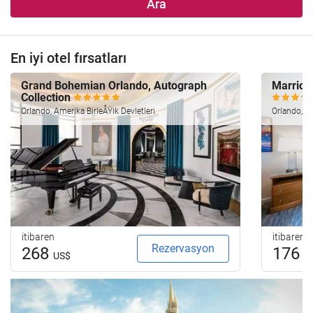
Ara
En iyi otel fırsatları
Grand Bohemian Orlando, Autograph
Marriott
Collection
Orlando, Amerika BirleÅŸik Devletleri
Orlando, Am
itibaren
itibaren
Rezervasyon
268
176
US$
U