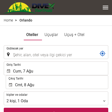
Home
Orlando
Oteller
Uçuşlar
Uçuş + Otel
.
Gidilecek yer
.
Giriş Tarihi
Çıkış Tarihi
kişiler
kişiler ve odalar
ve
2
kişi
,
1
Oda
odalar