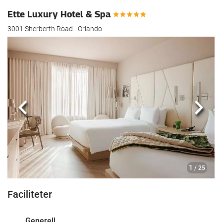
Ette Luxury Hotel & Spa
3001 Sherberth Road - Orlando
Föregående
Nästa
1
/ 25
Faciliteter
Generell