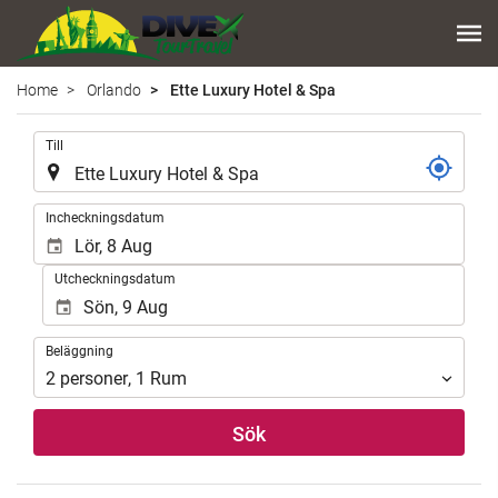
Home
Orlando
Ette Luxury Hotel & Spa
.
Till
.
Incheckningsdatum
Utcheckningsdatum
Beläggning
Beläggning
2
personer
,
1
Rum
Sök