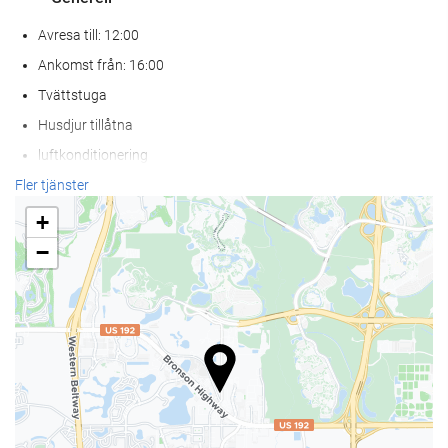
Avresa till: 12:00
Ankomst från: 16:00
Tvättstuga
Husdjur tillåtna
luftkonditionering
Centralvärme
Fler tjänster
Hiss
+
Person med rörlighets svårigheter
−
Passar för personer med nedsatt syn
Rökfria rum
Helt rökfritt
Rökzon
Allergivänligt rum tillgängligt
Mat och dryck