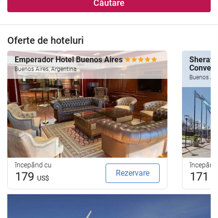
Căutare
Oferte de hoteluri
Emperador Hotel Buenos Aires
Sherato
Convent
Buenos Aires, Argentina
Buenos Air
începând cu
începând
Rezervare
179
171
US$
U