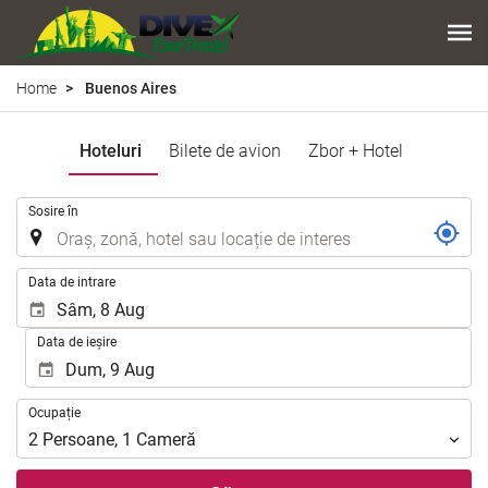
Home
Buenos Aires
Hoteluri
Bilete de avion
Zbor + Hotel
.
Sosire în
.
Data de intrare
Data de ieșire
Ocupație
Ocupație
2
Persoane
,
1
Cameră