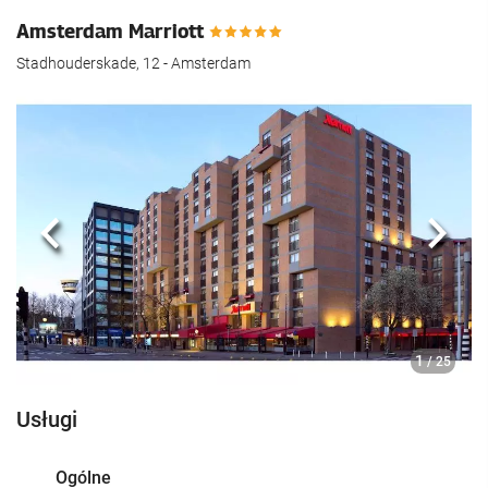
Amsterdam Marriott
Stadhouderskade, 12 - Amsterdam
Poprzedni
Nast
1
/ 25
Usługi
Ogólne