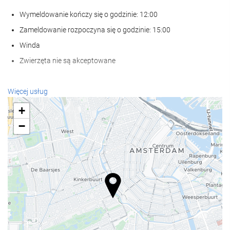
Wymeldowanie kończy się o godzinie: 12:00
Zameldowanie rozpoczyna się o godzinie: 15:00
Winda
Zwierzęta nie są akceptowane
Recepcja
Więcej usług
całodobowa recepcja
+
przechowalnia bagażu
−
Posiłki i napoje
Restauracja à la carte
Bar
Centrum biznesowe
Centrum biznesu