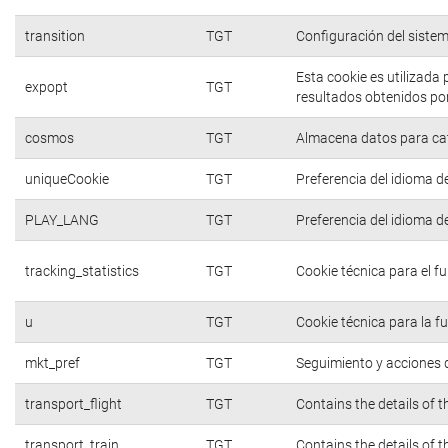
transition
TGT
Configuración del siste
Esta cookie es utilizada
expopt
TGT
resultados obtenidos por
cosmos
TGT
Almacena datos para cate
uniqueCookie
TGT
Preferencia del idioma d
PLAY_LANG
TGT
Preferencia del idioma d
tracking_statistics
TGT
Cookie técnica para el f
u
TGT
Cookie técnica para la f
mkt_pref
TGT
Seguimiento y acciones d
transport_flight
TGT
Contains the details of 
transport_train
TGT
Contains the details of 