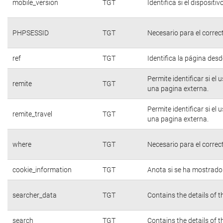
mobile_version
TGT
Identifica si el dispositiv
PHPSESSID
TGT
Necesario para el correc
ref
TGT
Identifica la página desde
Permite identificar si el
remite
TGT
una pagina externa.
Permite identificar si el
remite_travel
TGT
una pagina externa.
where
TGT
Necesario para el correc
cookie_information
TGT
Anota si se ha mostrado e
searcher_data
TGT
Contains the details of 
search
TGT
Contains the details of 