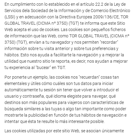
En cumplimiento con lo establecido en el artículo 22.2 de la Ley de
Servicios dela Sociedad de la Información y de Comercio Electrónico
(LSSI) y en adecuación con la Directiva Europea 2009/136/CE, TOR
GLOBAL TRAVEL (CICMA nº 3750) (TGT) te informa que este Sitio
Web acepta el uso de cookies. Las cookies son pequeños ficheros
de información que las Web, como TOR GLOBAL TRAVEL (CICMA nº
3750) (TGT), envían a tu navegador y nos permiten "recordar"
información sobre tu visita anterior y sobre tus preferencias y
hábitos. Esto nos ayuda a facilitarte la navegación y a mejorar la
utilidad que nuestro sitio te reporta, es decir, nos ayudan a mejorar
tu experiencia al "bucear" en TGT.
Por ponerte un ejemplo, las cookies nos "recuerdan" cosas tan
elementales y útiles cómo cuáles son tus datos para iniciar
automáticamente tu sesión sin tener que volver a introducir el
usuario y contraseña, qué idioma elegiste para navegar, qué
destinos son más populares para viajeros con características de
búsqueda similares a las tuyas o algo tan importante como poder
mostrarte la publicidad en función de tus hábitos de navegación e
intentar que ésta te resulte lo más interesante posible.
Las cookies utilizadas por este sitio Web, se asocian únicamente