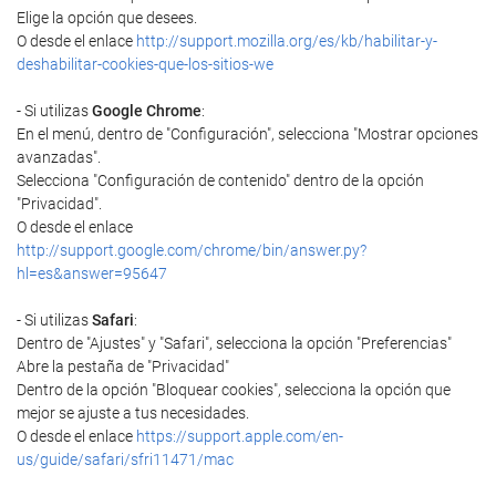
Elige la opción que desees.
O desde el enlace
http://support.mozilla.org/es/kb/habilitar-y-
deshabilitar-cookies-que-los-sitios-we
- Si utilizas
Google Chrome
:
En el menú, dentro de "Configuración", selecciona "Mostrar opciones
avanzadas".
Selecciona "Configuración de contenido" dentro de la opción
"Privacidad".
O desde el enlace
http://support.google.com/chrome/bin/answer.py?
hl=es&answer=95647
- Si utilizas
Safari
:
Dentro de "Ajustes" y "Safari", selecciona la opción "Preferencias"
Abre la pestaña de "Privacidad"
Dentro de la opción "Bloquear cookies", selecciona la opción que
mejor se ajuste a tus necesidades.
O desde el enlace
https://support.apple.com/en-
us/guide/safari/sfri11471/mac