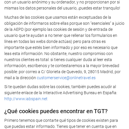
con un usuario anónimo y su ordenador, y no proporcionan por si
mismas los datos personales del usuario, ¡puedes estar tranquilo!
Muchas de las cookies que usamos están exceptuadas de la
obligación de informaros sobre ellas porque son "esenciales" a juicio
de la AEPD (por ejemplo las cookies de sesión y de entrada de
usuario que te ayudan a no tener que rellenar los formularios en
línea en todas las webs donde actúas) pero para otras es
importante que estés bien informado y por eso es necesario que
leas esta información. No obstante, nuestro compromiso con
nuestros clientes es total: si tienes cualquier duda al leer esta
información, escríbenos y te contestaremos a la mayor brevedad
posible: por correo a C/ Glorieta de Quevedo, 9, 28015 Madrid, por
mail a la dirección
customerservice@onlinetravel.es
Si te quedan dudas sobre las cookies, también puedes acudir al
siguiente enlace de la Interactive Advertising Bureau en España:
http://www.iabspain.net
¿Qué cookies puedes encontrar en TGT?
Primero tenemos que contarte qué tipos de cookies existen para
que puedas estar informado. Tienes que tener en cuenta que en