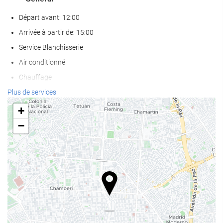
Départ avant: 12:00
Arrivée à partir de: 15:00
Service Blanchisserie
Air conditionné
Chauffage
Ascenseur
Plus de services
Accès personnes à mobilité réduite
+
Chambres Non-fumeurs
−
établissement entièrement non-fumeurs
chambres anti-allergie disponibles
Les animaux de compagnie ne sont pas acceptés
Nourriture et boissons
Restaurant