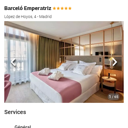
Barceló Emperatriz
López de Hoyos, 4 - Madrid
Précédent
Suiva
1
/ 65
Services
Général