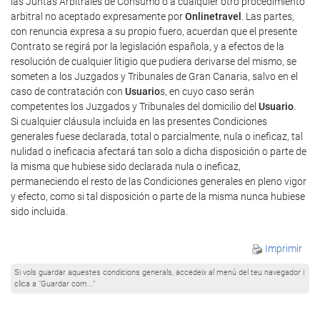
las Juntas Arbitrales de Consumo o a cualquier otro procedimiento
arbitral no aceptado expresamente por
Onlinetravel
. Las partes,
con renuncia expresa a su propio fuero, acuerdan que el presente
Contrato se regirá por la legislación española, y a efectos de la
resolución de cualquier litigio que pudiera derivarse del mismo, se
someten a los Juzgados y Tribunales de Gran Canaria, salvo en el
caso de contratación con
Usuario
s, en cuyo caso serán
competentes los Juzgados y Tribunales del domicilio del
Usuario
.
Si cualquier cláusula incluida en las presentes Condiciones
generales fuese declarada, total o parcialmente, nula o ineficaz, tal
nulidad o ineficacia afectará tan solo a dicha disposición o parte de
la misma que hubiese sido declarada nula o ineficaz,
permaneciendo el resto de las Condiciones generales en pleno vigor
y efecto, como si tal disposición o parte de la misma nunca hubiese
sido incluida.
Imprimir
Si vols guardar aquestes condicions generals, accedeix al menú del teu navegador i
clica a "Guardar com..."