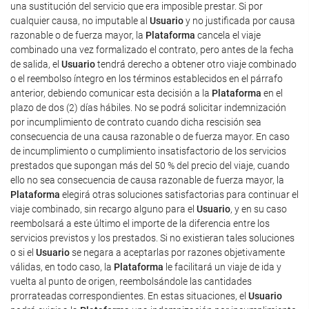
una sustitución del servicio que era imposible prestar. Si por
cualquier causa, no imputable al
Usuario
y no justificada por causa
razonable o de fuerza mayor, la
Plataforma
cancela el viaje
combinado una vez formalizado el contrato, pero antes de la fecha
de salida, el
Usuario
tendrá derecho a obtener otro viaje combinado
o el reembolso íntegro en los términos establecidos en el párrafo
anterior, debiendo comunicar esta decisión a la
Plataforma
en el
plazo de dos (2) días hábiles. No se podrá solicitar indemnización
por incumplimiento de contrato cuando dicha rescisión sea
consecuencia de una causa razonable o de fuerza mayor. En caso
de incumplimiento o cumplimiento insatisfactorio de los servicios
prestados que supongan más del 50 % del precio del viaje, cuando
ello no sea consecuencia de causa razonable de fuerza mayor, la
Plataforma
elegirá otras soluciones satisfactorias para continuar el
viaje combinado, sin recargo alguno para el
Usuario
, y en su caso
reembolsará a este último el importe de la diferencia entre los
servicios previstos y los prestados. Si no existieran tales soluciones
o si el
Usuario
se negara a aceptarlas por razones objetivamente
válidas, en todo caso, la
Plataforma
le facilitará un viaje de ida y
vuelta al punto de origen, reembolsándole las cantidades
prorrateadas correspondientes. En estas situaciones, el
Usuario