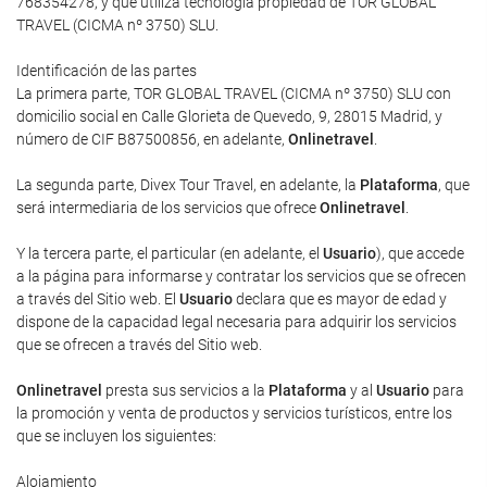
768354278, y que utiliza tecnología propiedad de TOR GLOBAL
TRAVEL (CICMA nº 3750) SLU.
Identificación de las partes
La primera parte, TOR GLOBAL TRAVEL (CICMA nº 3750) SLU con
domicilio social en Calle Glorieta de Quevedo, 9, 28015 Madrid, y
número de CIF B87500856, en adelante,
Onlinetravel
.
La segunda parte, Divex Tour Travel, en adelante, la
Plataforma
, que
será intermediaria de los servicios que ofrece
Onlinetravel
.
Y la tercera parte, el particular (en adelante, el
Usuario
), que accede
a la página para informarse y contratar los servicios que se ofrecen
a través del Sitio web. El
Usuario
declara que es mayor de edad y
dispone de la capacidad legal necesaria para adquirir los servicios
que se ofrecen a través del Sitio web.
Onlinetravel
presta sus servicios a la
Plataforma
y al
Usuario
para
la promoción y venta de productos y servicios turísticos, entre los
que se incluyen los siguientes:
Alojamiento