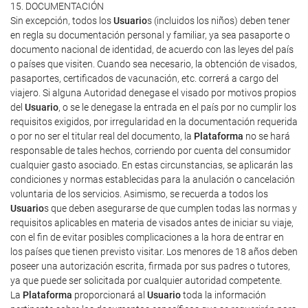
15. DOCUMENTACIÓN
Sin excepción, todos los
Usuario
s (incluidos los niños) deben tener
en regla su documentación personal y familiar, ya sea pasaporte o
documento nacional de identidad, de acuerdo con las leyes del país
o países que visiten. Cuando sea necesario, la obtención de visados,
pasaportes, certificados de vacunación, etc. correrá a cargo del
viajero. Si alguna Autoridad denegase el visado por motivos propios
del
Usuario
, o se le denegase la entrada en el país por no cumplir los
requisitos exigidos, por irregularidad en la documentación requerida
o por no ser el titular real del documento, la
Plataforma
no se hará
responsable de tales hechos, corriendo por cuenta del consumidor
cualquier gasto asociado. En estas circunstancias, se aplicarán las
condiciones y normas establecidas para la anulación o cancelación
voluntaria de los servicios. Asimismo, se recuerda a todos los
Usuario
s que deben asegurarse de que cumplen todas las normas y
requisitos aplicables en materia de visados antes de iniciar su viaje,
con el fin de evitar posibles complicaciones a la hora de entrar en
los países que tienen previsto visitar. Los menores de 18 años deben
poseer una autorización escrita, firmada por sus padres o tutores,
ya que puede ser solicitada por cualquier autoridad competente.
La
Plataforma
proporcionará al
Usuario
toda la información