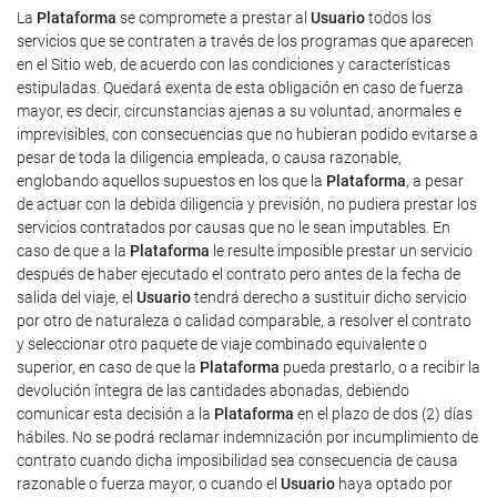
La
Plataforma
se compromete a prestar al
Usuario
todos los
servicios que se contraten a través de los programas que aparecen
en el Sitio web, de acuerdo con las condiciones y características
estipuladas. Quedará exenta de esta obligación en caso de fuerza
mayor, es decir, circunstancias ajenas a su voluntad, anormales e
imprevisibles, con consecuencias que no hubieran podido evitarse a
pesar de toda la diligencia empleada, o causa razonable,
englobando aquellos supuestos en los que la
Plataforma
, a pesar
de actuar con la debida diligencia y previsión, no pudiera prestar los
servicios contratados por causas que no le sean imputables. En
caso de que a la
Plataforma
le resulte imposible prestar un servicio
después de haber ejecutado el contrato pero antes de la fecha de
salida del viaje, el
Usuario
tendrá derecho a sustituir dicho servicio
por otro de naturaleza o calidad comparable, a resolver el contrato
y seleccionar otro paquete de viaje combinado equivalente o
superior, en caso de que la
Plataforma
pueda prestarlo, o a recibir la
devolución íntegra de las cantidades abonadas, debiendo
comunicar esta decisión a la
Plataforma
en el plazo de dos (2) días
hábiles. No se podrá reclamar indemnización por incumplimiento de
contrato cuando dicha imposibilidad sea consecuencia de causa
razonable o fuerza mayor, o cuando el
Usuario
haya optado por