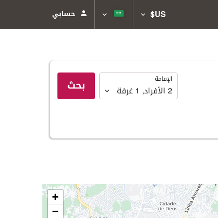
US$
حسابي
الإقامة
الإقامة
بحث
2
الأفراد
,
1
غرفة
+
−