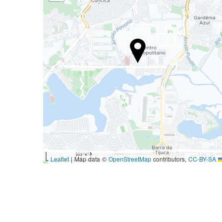
1 mi
|
Map data ©
OpenStreetMap
contributors,
CC-BY-SA
Leaflet